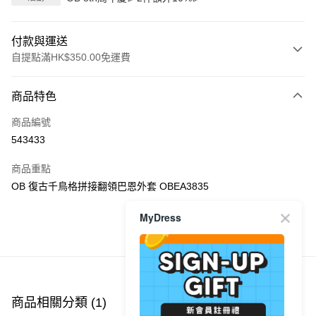
付款與運送
自提點滿HK$350.00免運費
付款方式
商品特色
信用卡
商品編號
Apple Pay
543433
AlipayHK
商品重點
PayMe
OB 復古千鳥格拼接翻領巴恩外套 OBEA3835
WeChat Pay
MyDress
商品推薦
送貨方式
付款後順豐自助櫃
每筆HK$40.00，滿HK$350.00或以上免運費
商品相關分類 (1)
付款後順豐站及營業點