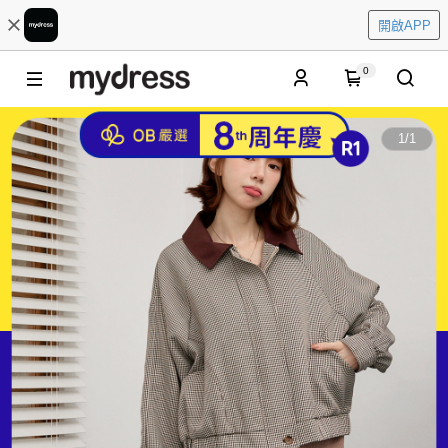
開啟APP
0
1
/
1