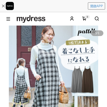
開啟APP
0
1
/
1