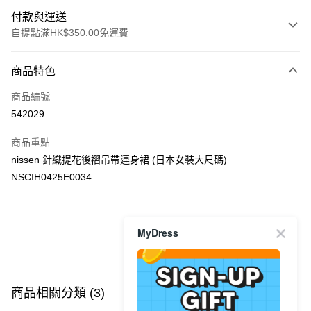
付款與運送
自提點滿HK$350.00免運費
付款方式
商品特色
信用卡
商品編號
Apple Pay
542029
AlipayHK
商品重點
PayMe
nissen 針織提花後褶吊帶連身裙 (日本女裝大尺碼)
NSCIH0425E0034
WeChat Pay
送貨方式
商品推薦
MyDress
付款後順豐自助櫃
每筆HK$40.00，滿HK$350.00或以上免運費
付款後順豐站及營業點
商品相關分類 (3)
查看全部
每筆HK$40.00，滿HK$350.00或以上免運費