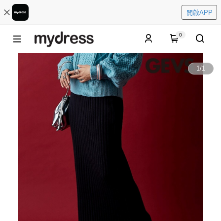
開啟APP
0
1
/
1