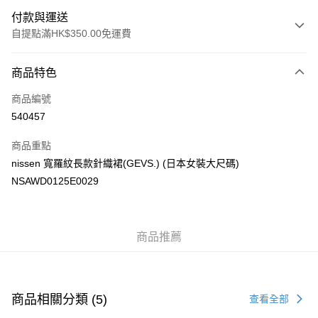
付款與運送
自提點滿HK$350.00免運費
付款方式
商品特色
信用卡
商品編號
Apple Pay
540457
AlipayHK
商品重點
PayMe
nissen 寬羅紋長款針織裙(GEVS.) (日本女裝大尺碼)
NSAWD0125E0029
WeChat Pay
送貨方式
商品推薦
付款後順豐自助櫃
每筆HK$40.00，滿HK$350.00或以上免運費
付款後順豐站及營業點
商品相關分類 (5)
查看全部
每筆HK$40.00，滿HK$350.00或以上免運費