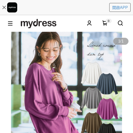
開啟APP
0
1
/
1