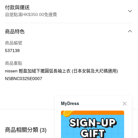
付款與運送
自提點滿HK$350.00免運費
付款方式
商品特色
信用卡
商品編號
Apple Pay
537138
AlipayHK
商品重點
PayMe
nissen 輕盈加絨下擺圓弧長袖上衣 (日本女裝及大尺碼適用)
NSBNC0325E0007
WeChat Pay
送貨方式
商品推薦
MyDress
付款後順豐自助櫃
每筆HK$40.00，滿HK$350.00或以上免運費
付款後順豐站及營業點
商品相關分類 (3)
查看全部
每筆HK$40.00，滿HK$350.00或以上免運費