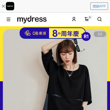
開啟APP
0
1
/
1