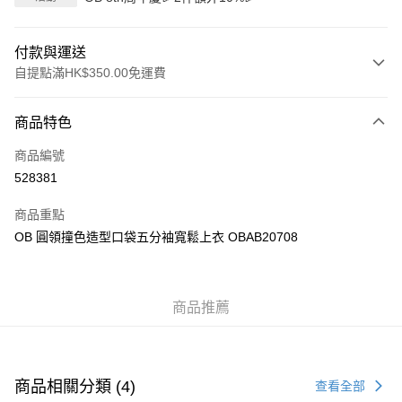
付款與運送
自提點滿HK$350.00免運費
付款方式
商品特色
信用卡
商品編號
Apple Pay
528381
AlipayHK
商品重點
PayMe
OB 圓領撞色造型口袋五分袖寬鬆上衣 OBAB20708
WeChat Pay
商品推薦
送貨方式
付款後順豐自助櫃
每筆HK$40.00，滿HK$350.00或以上免運費
商品相關分類 (4)
查看全部
付款後順豐站及營業點