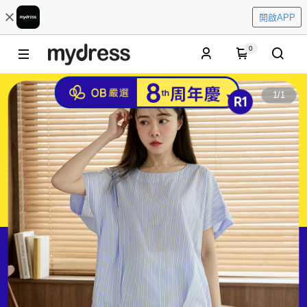
開啟APP
0
1
/
1