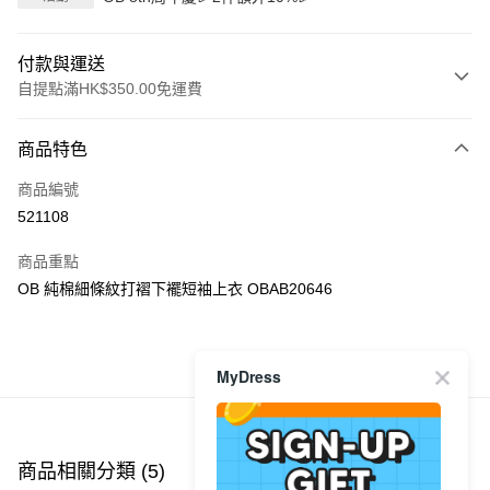
付款與運送
自提點滿HK$350.00免運費
付款方式
商品特色
信用卡
商品編號
Apple Pay
521108
AlipayHK
商品重點
PayMe
OB 純棉細條紋打褶下襬短袖上衣 OBAB20646
WeChat Pay
商品推薦
MyDress
送貨方式
付款後順豐自助櫃
每筆HK$40.00，滿HK$350.00或以上免運費
商品相關分類 (5)
查看全部
付款後順豐站及營業點