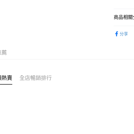
WeChat P
商品相關分
女裝
連
送貨方式
分享
穿搭主題
付款後順
穿搭主題
每筆HK$4
推薦
🌶️全網熱辣
付款後順
每筆HK$4
類熱賣
全店暢銷排行
付款後順
每筆HK$4
付款後其
每筆HK$4
順豐速遞 /
每筆HK$4