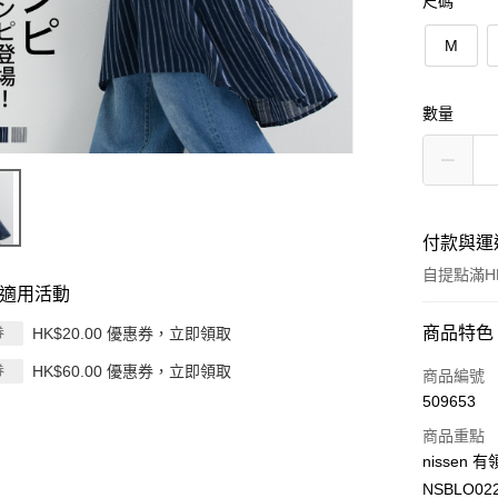
尺碼
M
數量
付款與運
自提點滿HK
適用活動
付款方式
商品特色
HK$20.00 優惠券，立即領取
券
HK$60.00 優惠券，立即領取
券
信用卡
商品編號
509653
Apple Pay
商品重點
AlipayHK
nissen
NSBLO02
PayMe