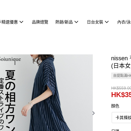
🌟精選優惠
品牌總覽
熱銷/新品
日台女裝
內衣/
nisse
(日本女裝
自提點滿HK
HK$559.0
HK$35
顏色
卡其條