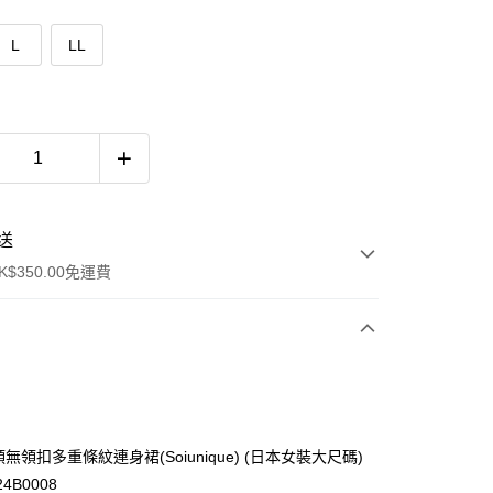
L
LL
送
$350.00免運費
 有領無領扣多重條紋連身裙(Soiunique) (日本女裝大尺碼)
24B0008