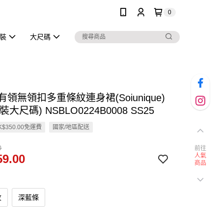
0
泳裝
大尺碼
n 有領無領扣多重條紋連身裙(Soiunique)
大尺碼) NSBLO0224B0008 SS25
$350.00免運費
國家/地區配送
0
前往
9.00
人氣
商品
紋
深藍條