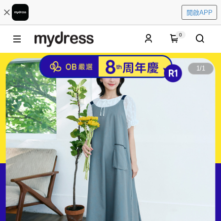
開啟APP
0
1
/
1