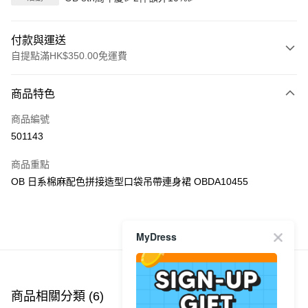
付款與運送
自提點滿HK$350.00免運費
付款方式
商品特色
信用卡
商品編號
Apple Pay
501143
AlipayHK
商品重點
PayMe
OB 日系棉麻配色拼接造型口袋吊帶連身裙 OBDA10455
WeChat Pay
商品推薦
MyDress
送貨方式
付款後順豐自助櫃
每筆HK$40.00，滿HK$350.00或以上免運費
商品相關分類 (6)
查看全部
付款後順豐站及營業點