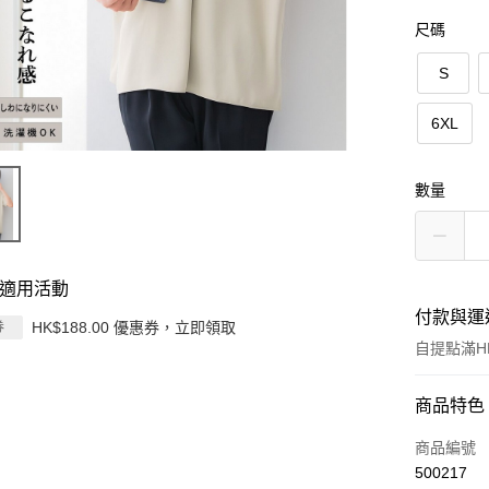
尺碼
S
6XL
數量
適用活動
付款與運
HK$188.00 優惠券，立即領取
券
自提點滿HK
付款方式
商品特色
信用卡
商品編號
500217
Apple Pay