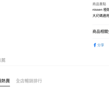
商品重點
AlipayHK
nissen
大尺碼適用) 
PayMe
WeChat P
商品相關分
女裝
上
送貨方式
分享
女裝
上
付款後順
穿搭主題
每筆HK$4
推薦
穿搭主題
付款後順
每筆HK$4
🌶️全網熱辣
類熱賣
全店暢銷排行
付款後順
每筆HK$4
付款後其
每筆HK$4