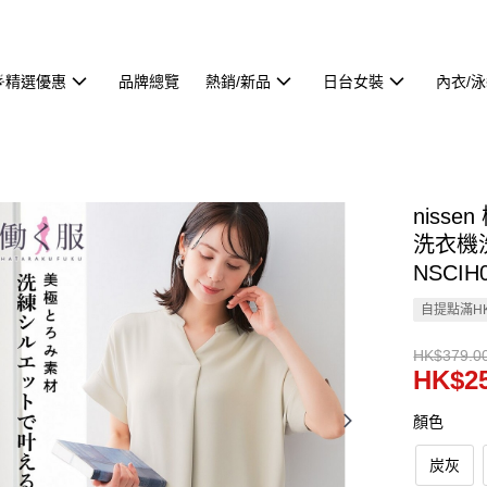
🌟精選優惠
品牌總覽
熱銷/新品
日台女裝
內衣/
niss
洗衣機
NSCIH
自提點滿HK
HK$379.0
HK$25
顏色
炭灰