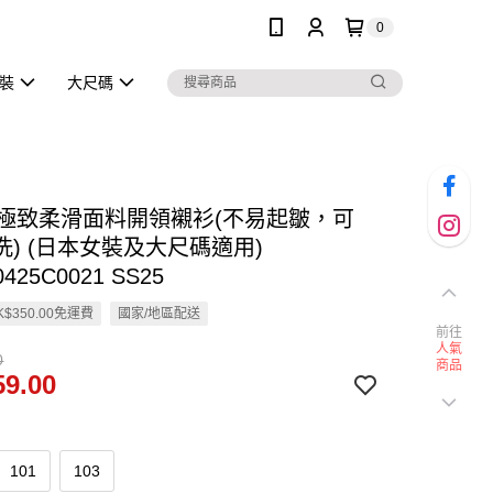
0
泳裝
大尺碼
en 極致柔滑面料開領襯衫(不易起皺，可
洗) (日本女裝及大尺碼適用)
0425C0021 SS25
$350.00免運費
國家/地區配送
前往
人氣
0
商品
9.00
101
103