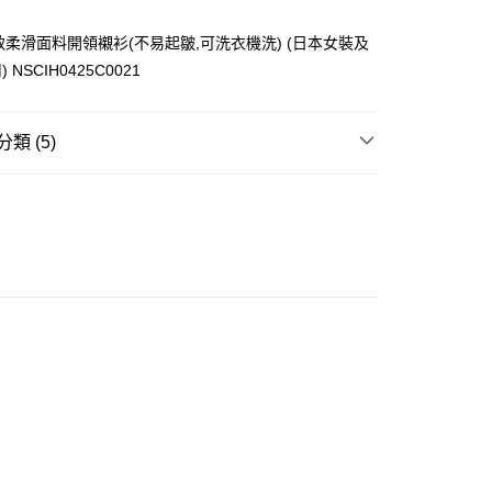
 極致柔滑面料開領襯衫(不易起皺,可洗衣機洗) (日本女裝及
NSCIH0425C0021
ay
類 (5)
衣
短袖上衣
衣
襯衫
豐自助櫃
推介
女裝｜越簡單越型 都會系穿搭
0.00，滿HK$350.00或以上免運費
推介
女裝｜淨色基礎單品🩶簡約控必入
豐站及營業點
0.00，滿HK$350.00或以上免運費
大折日 低至55折🌶️
豐合作便利店
0.00，滿HK$350.00或以上免運費
他順豐合作點
0.00，滿HK$350.00或以上免運費