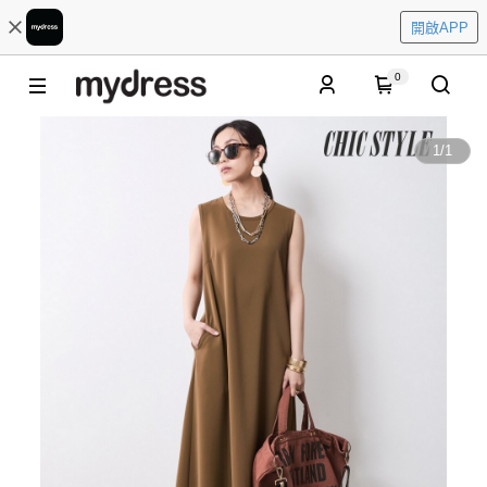
開啟APP
0
1
/
1