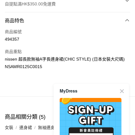
自提點滿HK$350.00免運費
付款方式
商品特色
信用卡
商品編號
Apple Pay
494357
AlipayHK
商品重點
PayMe
nissen 超長款無袖A字長連身裙(CHIC STYLE) (日本女裝大尺碼)
NSAMR0125C0015
WeChat Pay
送貨方式
商品推薦
MyDress
付款後順豐自助櫃
每筆HK$40.00，滿HK$350.00或以上免運費
付款後順豐站及營業點
商品相關分類 (5)
查看全部
每筆HK$40.00，滿HK$350.00或以上免運費
女裝
連身裙
無袖連身裙
付款後順豐合作便利店