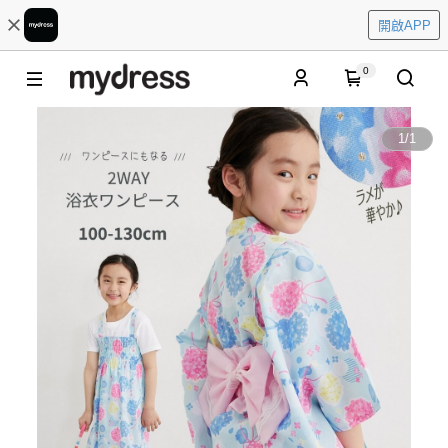
開啟APP
0
1
/
1