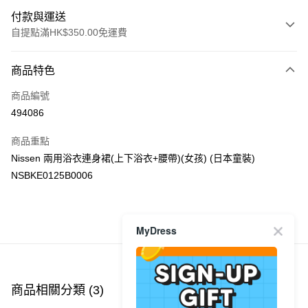
付款與運送
自提點滿HK$350.00免運費
付款方式
商品特色
信用卡
商品編號
Apple Pay
494086
AlipayHK
商品重點
PayMe
Nissen 兩用浴衣連身裙(上下浴衣+腰帶)(女孩) (日本童裝)
NSBKE0125B0006
WeChat Pay
送貨方式
商品推薦
MyDress
付款後順豐自助櫃
每筆HK$40.00，滿HK$350.00或以上免運費
付款後順豐站及營業點
商品相關分類 (3)
查看全部
每筆HK$40.00，滿HK$350.00或以上免運費