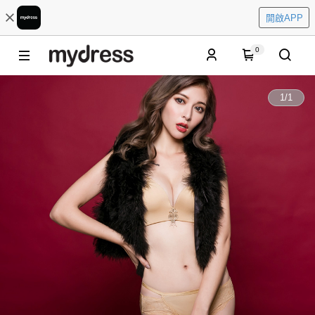
開啟APP
0
1
/
1