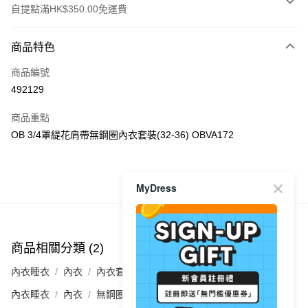
自提點滿HK$350.00免運費
付款方式
商品特色
信用卡
商品編號
Apple Pay
492129
AlipayHK
商品重點
PayMe
OB 3/4罩緹花肩帶無鋼圈內衣套裝(32-36) OBVA172
WeChat Pay
MyDress
商品推薦
送貨方式
付款後順豐自助櫃
每筆HK$40.00，滿HK$350.00或以上免運費
商品相關分類 (2)
付款後順豐站及營業點
內衣睡衣
內衣
內衣套裝
每筆HK$40.00，滿HK$350.00或以上免運費
內衣睡衣
內衣
無鋼圈
付款後順豐合作便利店