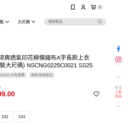
0
泳裝
大尺碼
en 涼爽透氣印花柳條縐布A字長款上衣
大尺碼) NSCNG0225C0021 SS25
$350.00免運費
國家/地區配送
0
前往
9.00
人氣
商品
102
103