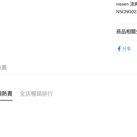
AlipayHK
nisse
NSCNG02
PayMe
WeChat P
商品相關分
女裝
上
送貨方式
分享
穿搭主題
付款後順
穿搭主題
每筆HK$4
推薦
付款後順
每筆HK$4
類熱賣
全店暢銷排行
付款後順
每筆HK$4
付款後其
每筆HK$4
順豐速遞 /