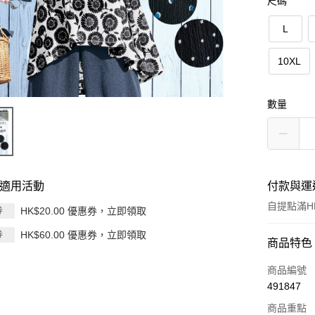
尺碼
L
10XL
數量
適用活動
付款與運
自提點滿HK
HK$20.00 優惠券，立即領取
券
HK$60.00 優惠券，立即領取
券
付款方式
商品特色
信用卡
商品編號
491847
Apple Pay
商品重點