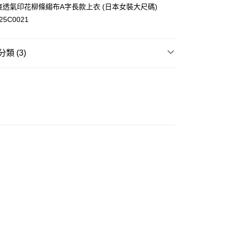
n 涼爽透氣印花柳條縐布A字長款上衣 (日本女裝大尺碼)
25C0021
ay
類 (3)
衣
短袖上衣
推介
女裝｜度假打卡穿搭公式📸
豐自助櫃
推介
女裝｜越簡單越型 都會系穿搭
0.00，滿HK$350.00或以上免運費
豐站及營業點
0.00，滿HK$350.00或以上免運費
豐合作便利店
0.00，滿HK$350.00或以上免運費
他順豐合作點
0.00，滿HK$350.00或以上免運費
 菜鳥