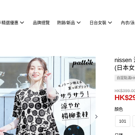
🌟精選優惠
品牌總覽
熱銷/新品
日台女裝
內衣/
niss
(日本女裝
自提點滿HK
HK$399.0
HK$29
顏色
101