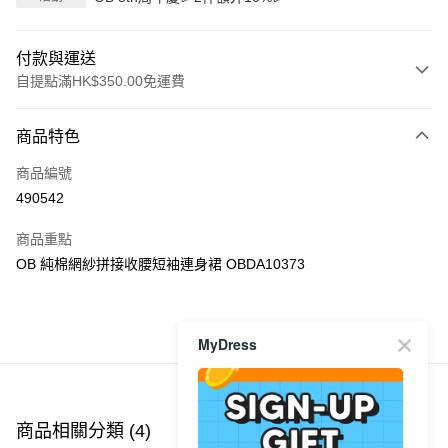
付款與運送
自提點滿HK$350.00免運費
付款方式
商品特色
信用卡
商品編號
Apple Pay
490542
AlipayHK
商品重點
PayMe
OB 純棉網紗拼接收腰短袖連身裙 OBDA10373
WeChat Pay
商品推薦
MyDress
送貨方式
付款後順豐自助櫃
每筆HK$40.00，滿HK$350.00或以上免運費
商品相關分類 (4)
查看全部
付款後順豐站及營業點