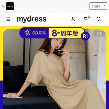
開啟APP
0
1
/
1