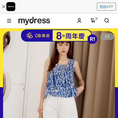
開啟APP
0
1
/
1