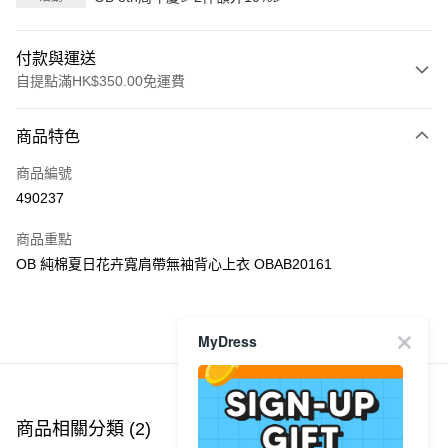
付款與運送
自提點滿HK$350.00免運費
付款方式
商品特色
信用卡
商品編號
Apple Pay
490237
AlipayHK
商品重點
PayMe
OB 純棉夏日花卉寬肩帶無袖背心上衣 OBAB20161
WeChat Pay
MyDress
商品推薦
送貨方式
付款後順豐自助櫃
每筆HK$40.00，滿HK$350.00或以上免運費
商品相關分類 (2)
付款後順豐站及營業點