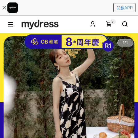
開啟APP
0
1
/
1