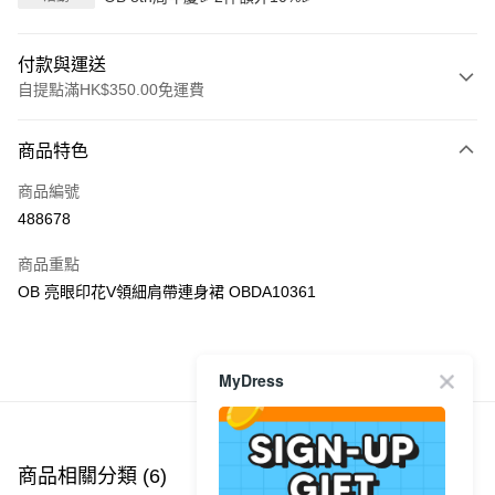
付款與運送
自提點滿HK$350.00免運費
付款方式
商品特色
信用卡
商品編號
Apple Pay
488678
AlipayHK
商品重點
PayMe
OB 亮眼印花V領細肩帶連身裙 OBDA10361
WeChat Pay
商品推薦
MyDress
送貨方式
付款後順豐自助櫃
每筆HK$40.00，滿HK$350.00或以上免運費
商品相關分類 (6)
查看全部
付款後順豐站及營業點