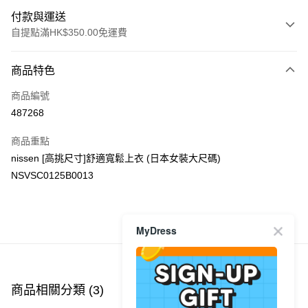
付款與運送
自提點滿HK$350.00免運費
付款方式
商品特色
信用卡
商品編號
Apple Pay
487268
AlipayHK
商品重點
PayMe
nissen [高挑尺寸]舒適寬鬆上衣 (日本女裝大尺碼)
NSVSC0125B0013
WeChat Pay
送貨方式
商品推薦
MyDress
付款後順豐自助櫃
每筆HK$40.00，滿HK$350.00或以上免運費
付款後順豐站及營業點
商品相關分類 (3)
查看全部
每筆HK$40.00，滿HK$350.00或以上免運費