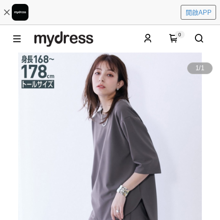
開啟APP
0
1
/
1