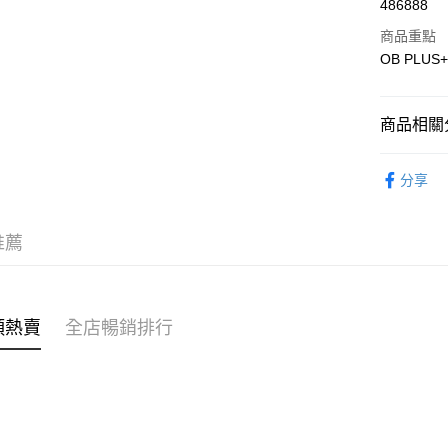
486888
Apple Pay
商品重點
AlipayHK
OB PLU
PayMe
商品相關分
WeChat P
女裝
褲
分享
送貨方式
穿搭主題
付款後順
穿搭主題
推薦
每筆HK$4
穿搭主題
付款後順
每筆HK$4
類熱賣
全店暢銷排行
付款後順
每筆HK$4
付款後其