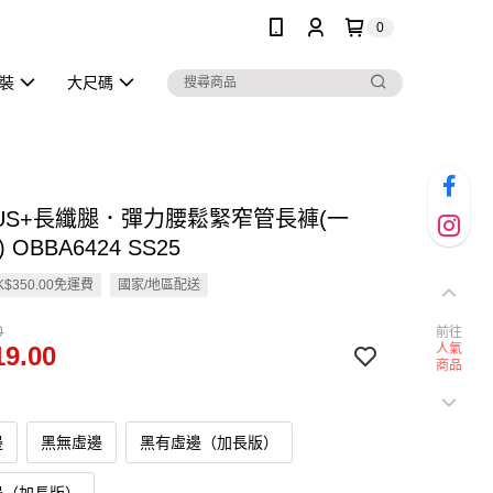
0
泳裝
大尺碼
LUS+長纖腿．彈力腰鬆緊窄管長褲(一
 OBBA6424 SS25
$350.00免運費
國家/地區配送
0
前往
9.00
人氣
商品
邊
黑無虛邊
黑有虛邊（加長版）