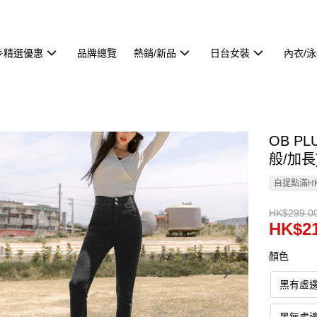
🌟精選優惠
品牌總覽
熱銷/新品
日台女裝
內衣/
OB P
般/加長)
自提點滿HK
HK$299.0
HK$21
顏色
黑有虛