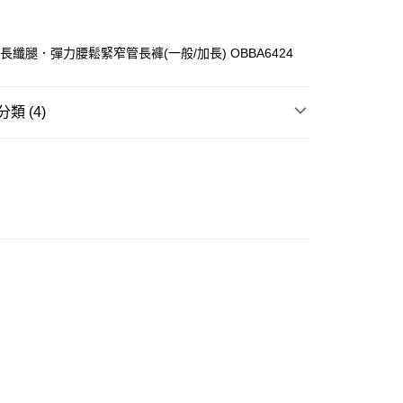
S+長纖腿．彈力腰鬆緊窄管長褲(一般/加長) OBBA6424
類 (4)
ay
長褲
推介
女裝｜必入神牛仔褲 ✨顯瘦長腿神器
豐自助櫃
推介
女裝｜淨色基礎單品🩶簡約控必入
0.00，滿HK$350.00或以上免運費
推介
女裝｜輕盈顯瘦穿搭🌈
豐站及營業點
0.00，滿HK$350.00或以上免運費
豐合作便利店
0.00，滿HK$350.00或以上免運費
他順豐合作點