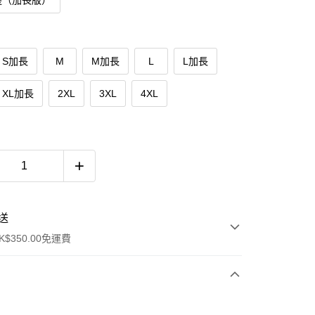
邊（加長版）
S加長
M
M加長
L
L加長
XL加長
2XL
3XL
4XL
送
$350.00免運費