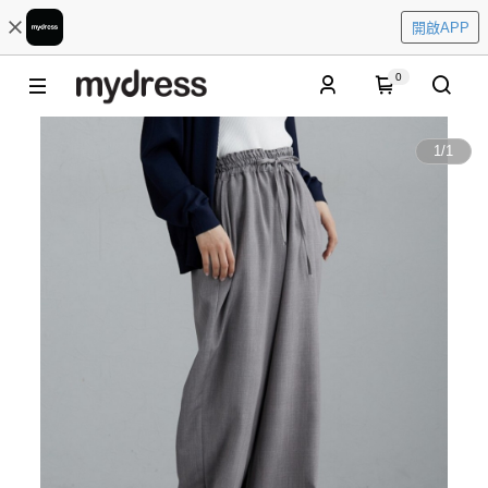
開啟APP
0
1
/
1