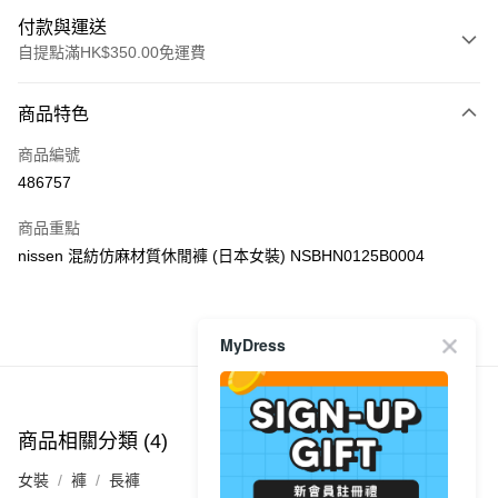
付款與運送
自提點滿HK$350.00免運費
付款方式
商品特色
信用卡
商品編號
Apple Pay
486757
AlipayHK
商品重點
PayMe
nissen 混紡仿麻材質休閒褲 (日本女裝) NSBHN0125B0004
WeChat Pay
商品推薦
MyDress
送貨方式
付款後順豐自助櫃
每筆HK$40.00，滿HK$350.00或以上免運費
商品相關分類 (4)
查看全部
付款後順豐站及營業點
女裝
褲
長褲
每筆HK$40.00，滿HK$350.00或以上免運費