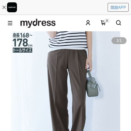
開啟APP
0
1
/
1