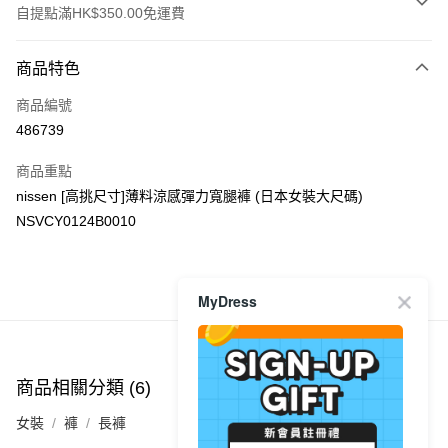
自提點滿HK$350.00免運費
付款方式
商品特色
信用卡
商品編號
Apple Pay
486739
AlipayHK
商品重點
PayMe
nissen [高挑尺寸]薄料涼感彈力寬腿褲 (日本女裝大尺碼)
NSVCY0124B0010
WeChat Pay
送貨方式
商品推薦
MyDress
付款後順豐自助櫃
每筆HK$40.00，滿HK$350.00或以上免運費
付款後順豐站及營業點
商品相關分類 (6)
查看全部
每筆HK$40.00，滿HK$350.00或以上免運費
女裝
褲
長褲
付款後順豐合作便利店