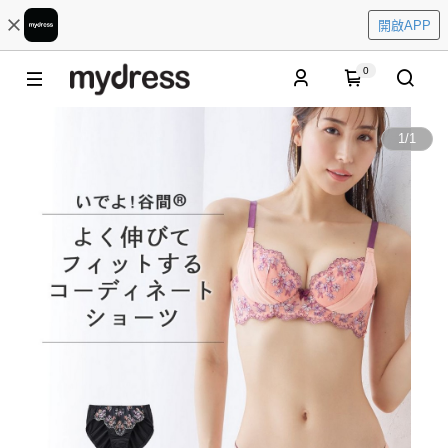
開啟APP
0
1
/
1