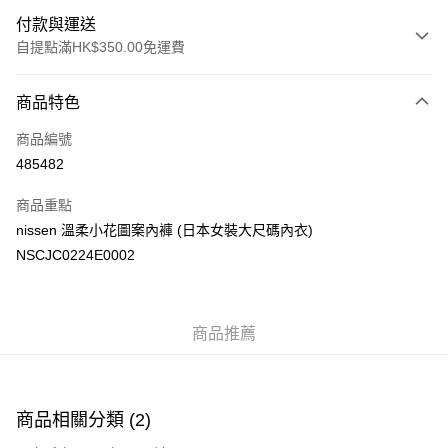
付款與運送
自提點滿HK$350.00免運費
付款方式
商品特色
信用卡
商品編號
Apple Pay
485482
AlipayHK
商品重點
PayMe
nissen 溫柔小花圖案內褲 (日本女裝大尺碼內衣)
NSCJC0224E0002
WeChat Pay
送貨方式
商品推薦
付款後順豐自助櫃
每筆HK$40.00，滿HK$350.00或以上免運費
付款後順豐站及營業點
商品相關分類 (2)
每筆HK$40.00，滿HK$350.00或以上免運費