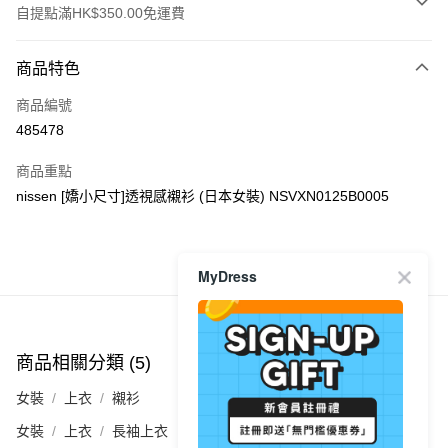
自提點滿HK$350.00免運費
付款方式
商品特色
信用卡
商品編號
Apple Pay
485478
AlipayHK
商品重點
PayMe
nissen [嬌小尺寸]透視感襯衫 (日本女裝) NSVXN0125B0005
WeChat Pay
商品推薦
MyDress
送貨方式
付款後順豐自助櫃
每筆HK$40.00，滿HK$350.00或以上免運費
商品相關分類 (5)
查看全部
付款後順豐站及營業點
女裝
上衣
襯衫
每筆HK$40.00，滿HK$350.00或以上免運費
女裝
上衣
長袖上衣
付款後順豐合作便利店