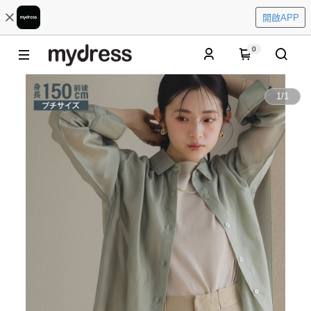
開啟APP
0
1
/
1