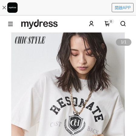
開啟APP
0
1
/
1