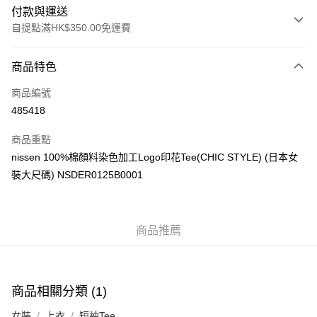
付款與運送
自提點滿HK$350.00免運費
付款方式
商品特色
信用卡
商品編號
Apple Pay
485418
AlipayHK
商品重點
PayMe
nissen 100%棉顏料染色加工Logo印花Tee(CHIC STYLE) (日本女
裝大尺碼) NSDER0125B0001
WeChat Pay
送貨方式
商品推薦
付款後順豐自助櫃
每筆HK$40.00，滿HK$350.00或以上免運費
付款後順豐站及營業點
商品相關分類 (1)
每筆HK$40.00，滿HK$350.00或以上免運費
女裝
上衣
短袖Tee