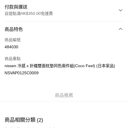
付款與運送
自提點滿HK$350.00免運費
付款方式
商品特色
信用卡
商品編號
Apple Pay
484030
AlipayHK
商品重點
PayMe
nissen 冷感 x 針織雙面枕墊同色兩件組(Coco Feel) (日本家品)
NSVAP0125C0009
WeChat Pay
送貨方式
商品推薦
付款後順豐自助櫃
每筆HK$40.00，滿HK$350.00或以上免運費
付款後順豐站及營業點
商品相關分類 (2)
每筆HK$40.00，滿HK$350.00或以上免運費