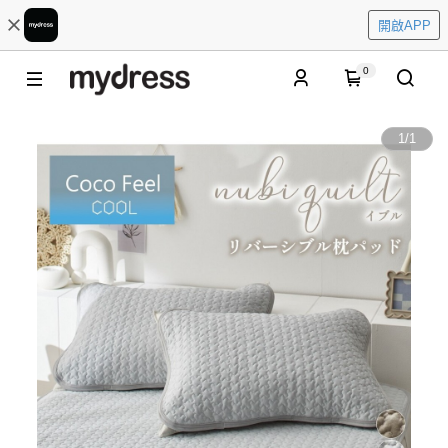
開啟APP
0
1
/
1