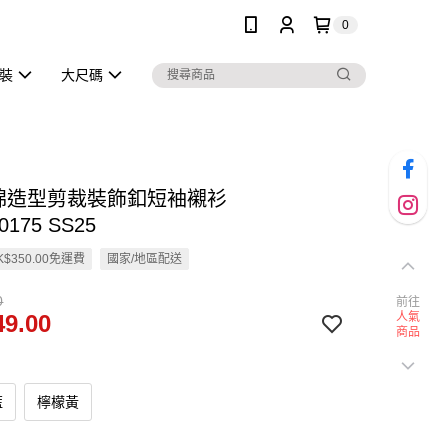
0
泳裝
大尺碼
純棉造型剪裁裝飾釦短袖襯衫
0175 SS25
$350.00免運費
國家/地區配送
0
前往
9.00
人氣
商品
藍
檸檬黃