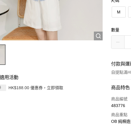
尺碼
M
數量
付款與運
自提點滿HK
適用活動
付款方式
商品特色
HK$188.00 優惠券，立即領取
券
信用卡
商品編號
483776
Apple Pay
商品重點
AlipayHK
OB 純棉造
PayMe