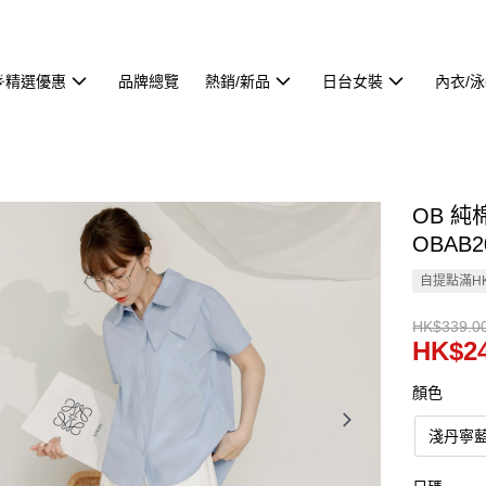
🌟精選優惠
品牌總覽
熱銷/新品
日台女裝
內衣/
OB 
OBAB2
自提點滿HK
HK$339.0
HK$24
顏色
淺丹寧