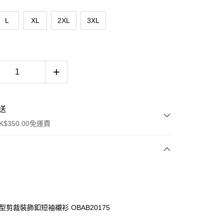
L
XL
2XL
3XL
送
$350.00免運費
型剪裁裝飾釦短袖襯衫 OBAB20175