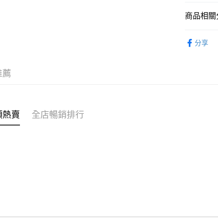
商品相關分
WeChat P
女裝
上
分享
送貨方式
女裝
上
付款後順
穿搭主題
推薦
每筆HK$4
付款後順
每筆HK$4
類熱賣
全店暢銷排行
付款後順
每筆HK$4
付款後其
每筆HK$4
順豐速遞 /
每筆HK$4