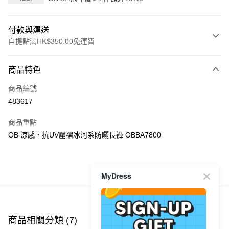
付款與運送
自提點滿HK$350.00免運費
付款方式
商品特色
信用卡
商品編號
Apple Pay
483617
AlipayHK
商品重點
PayMe
OB 涼感．抗UV壓褶冰河系防曬長褲 OBBA7800
WeChat Pay
商品推薦
MyDress
送貨方式
付款後順豐自助櫃
每筆HK$40.00，滿HK$350.00或以上免運費
商品相關分類 (7)
查看全部
付款後順豐站及營業點