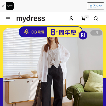
開啟APP
0
1
/
1