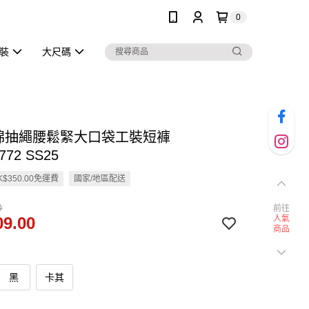
0
泳裝
大尺碼
純棉抽繩腰鬆緊大口袋工裝短褲
772 SS25
$350.00免運費
國家/地區配送
0
前往
9.00
人氣
商品
黑
卡其