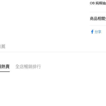
AlipayHK
OB 純棉
PayMe
商品相關分
WeChat P
女裝
褲
分享
送貨方式
穿搭主題
付款後順
🌶️全網熱辣
推薦
每筆HK$4
⭐雲朵女孩
付款後順
⭐雲朵女孩
每筆HK$4
類熱賣
全店暢銷排行
付款後順
每筆HK$4
付款後其
每筆HK$4
順豐速遞 /