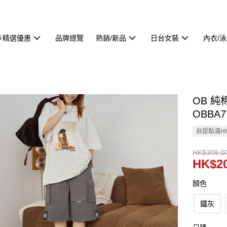
🌟精選優惠
品牌總覽
熱銷/新品
日台女裝
內衣/
OB 
OBBA7
自提點滿HK
HK$309.0
HK$20
顏色
鐵灰