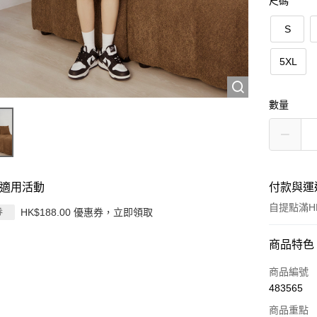
尺碼
S
5XL
數量
適用活動
付款與運
自提點滿HK
HK$188.00 優惠券，立即領取
券
付款方式
商品特色
信用卡
商品編號
483565
Apple Pay
商品重點