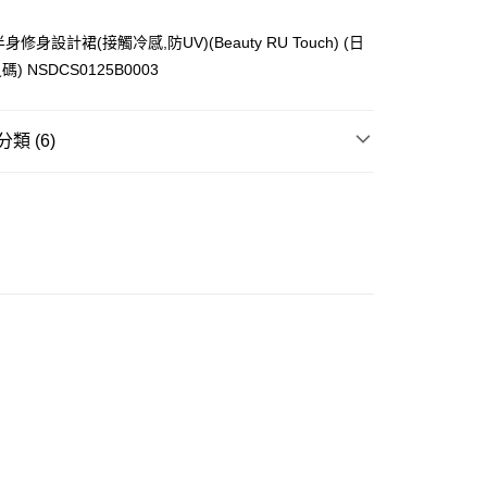
下半身修身設計裙(接觸冷感,防UV)(Beauty RU Touch) (日
) NSDCS0125B0003
ay
類 (6)
長裙
不易悶熱商品
豐自助櫃
推介
女裝｜好感穿搭 氣質裙裝💕
0.00，滿HK$350.00或以上免運費
推介
女裝｜❄️涼爽得嚟型 盛夏零負擔❄️
豐站及營業點
0.00，滿HK$350.00或以上免運費
推介
女裝｜淨色基礎單品🩶簡約控必入
大折日 低至55折🌶️
豐合作便利店
0.00，滿HK$350.00或以上免運費
他順豐合作點
0.00，滿HK$350.00或以上免運費