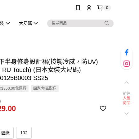
0
泳裝
大尺碼
en 下半身修身設計裙(接觸冷感，防UV)
ty RU Touch) (日本女裝大尺碼)
0125B0003 SS25
$350.00免運費
國家/地區配送
前往
人氣
0
商品
9.00
碧綠
102