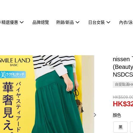
🌟精選優惠
品牌總覽
熱銷/新品
日台女裝
內衣/
niss
(Beau
NSDCS
自提點滿HK
HK$509.0
HK$32
顏色
黑