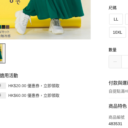
尺碼
LL
10XL
數量
適用活動
付款與運
HK$20.00 優惠券，立即領取
券
自提點滿HK
HK$60.00 優惠券，立即領取
券
付款方式
商品特色
信用卡
商品編號
483531
Apple Pay