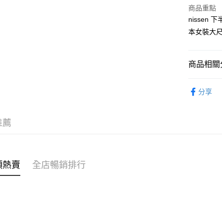
商品重點
AlipayHK
nissen 
本女裝大尺碼
PayMe
WeChat P
商品相關分
女裝
裙
送貨方式
分享
不易系列
付款後順
穿搭主題
每筆HK$4
推薦
穿搭主題
付款後順
每筆HK$4
穿搭主題
類熱賣
全店暢銷排行
🌶️全網熱辣
付款後順
每筆HK$4
付款後其
每筆HK$4