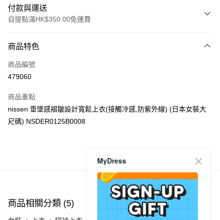
付款與運送
自提點滿HK$350.00免運費
付款方式
商品特色
信用卡
商品編號
Apple Pay
479060
AlipayHK
商品重點
PayMe
nissen 垂墜感褶皺設計寬鬆上衣(接觸冷感,防紫外線) (日本女裝大
尺碼) NSDER0125B0008
WeChat Pay
送貨方式
商品推薦
MyDress
付款後順豐自助櫃
每筆HK$40.00，滿HK$350.00或以上免運費
付款後順豐站及營業點
商品相關分類 (5)
查看全部
每筆HK$40.00，滿HK$350.00或以上免運費