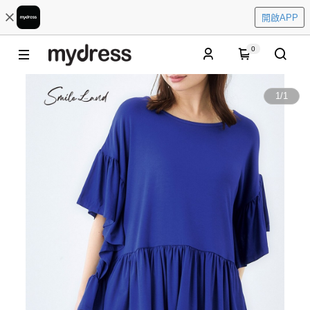
開啟APP
0
1
/
1