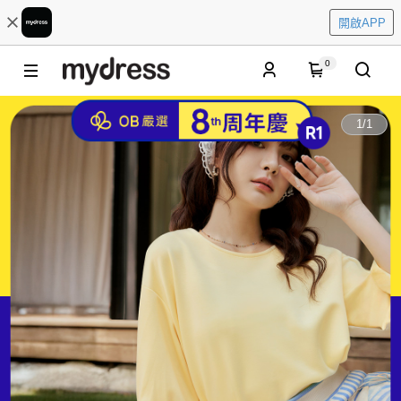
開啟APP
0
1
/
1