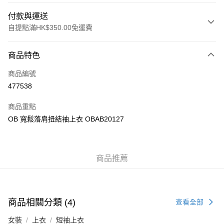
付款與運送
自提點滿HK$350.00免運費
付款方式
商品特色
信用卡
商品編號
Apple Pay
477538
AlipayHK
商品重點
PayMe
OB 寬鬆落肩扭結袖上衣 OBAB20127
WeChat Pay
商品推薦
送貨方式
付款後順豐自助櫃
每筆HK$40.00，滿HK$350.00或以上免運費
商品相關分類 (4)
查看全部
付款後順豐站及營業點
女裝
上衣
短袖上衣
每筆HK$40.00，滿HK$350.00或以上免運費