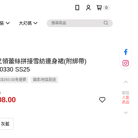
0
泳裝
大尺碼
交叉領蕾絲拼接雪紡連身裙(附綁帶)
0330 SS25
$350.00免運費
國家/地區配送
0
前往
8.00
人氣
商品
灰藍