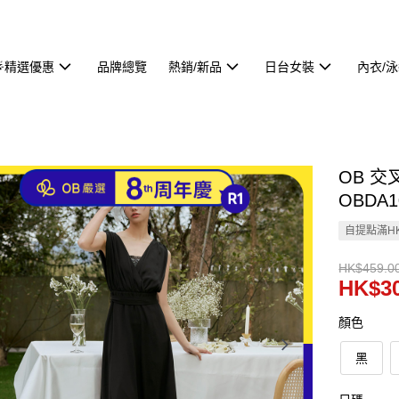
🌟精選優惠
品牌總覽
熱銷/新品
日台女裝
內衣/
OB 
OBDA1
自提點滿HK
HK$459.0
HK$30
顏色
黑