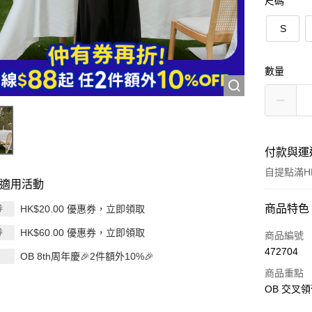
尺碼
S
數量
付款與運
自提點滿HK
適用活動
付款方式
商品特色
HK$20.00 優惠券，立即領取
券
HK$60.00 優惠券，立即領取
券
信用卡
商品編號
472704
OB 8th周年慶🎉2件額外10%🎉
Apple Pay
商品重點
AlipayHK
OB 交叉領
PayMe