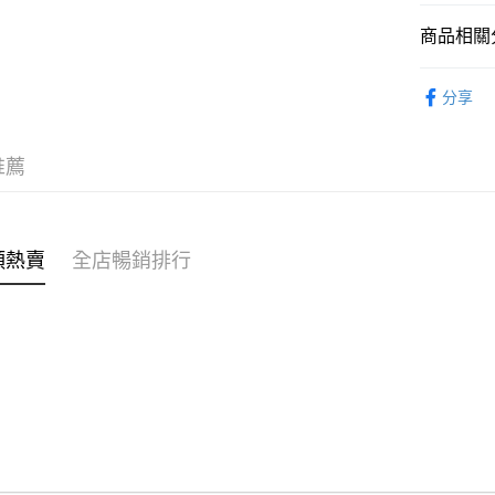
商品相關分
WeChat P
女裝
連
分享
送貨方式
穿搭主題
付款後順
穿搭主題
推薦
每筆HK$4
穿搭主題
付款後順
穿搭主題
每筆HK$4
類熱賣
全店暢銷排行
🌶️全網熱辣
付款後順
穿搭主題
每筆HK$4
付款後其
每筆HK$4
順豐速遞 /
每筆HK$4