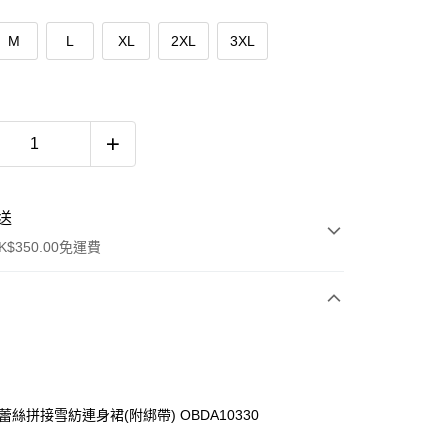
M
L
XL
2XL
3XL
送
$350.00免運費
蕾絲拼接雪紡連身裙(附綁帶) OBDA10330