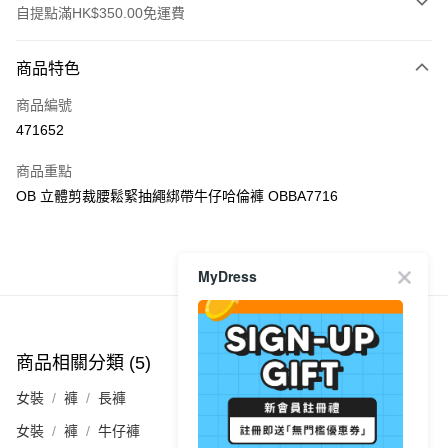
自提點滿HK$350.00免運費
付款方式
商品特色
信用卡
商品編號
Apple Pay
471652
AlipayHK
商品重點
PayMe
OB 立體剪裁腰鬆緊抽繩綁帶牛仔哈倫褲 OBBA7716
WeChat Pay
商品推薦
MyDress
送貨方式
付款後順豐自助櫃
每筆HK$40.00，滿HK$350.00或以上免運費
商品相關分類 (5)
查看全部
付款後順豐站及營業點
女裝
褲
長褲
每筆HK$40.00，滿HK$350.00或以上免運費
女裝
褲
牛仔褲
付款後順豐合作便利店