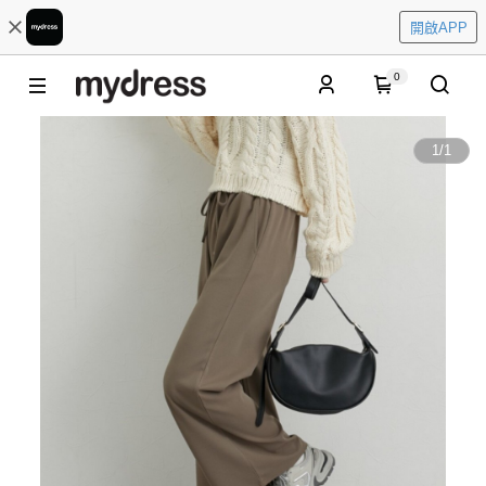
開啟APP
0
1
/
1