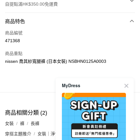
自提點滿HK$350.00免運費
付款方式
商品特色
信用卡
商品編號
Apple Pay
471368
AlipayHK
商品重點
PayMe
nissen 喬其紗寬腿褲 (日本女裝) NSBHN0125A0003
WeChat Pay
MyDress
商品推薦
送貨方式
付款後順豐自助櫃
每筆HK$40.00，滿HK$350.00或以上免運費
商品相關分類 (2)
付款後順豐站及營業點
女裝
褲
長褲
每筆HK$40.00，滿HK$350.00或以上免運費
穿搭主題推介
女裝｜淨色基礎單品🩶簡約控必入
付款後順豐合作便利店