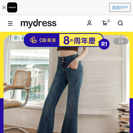
開啟APP
0
1
/
1