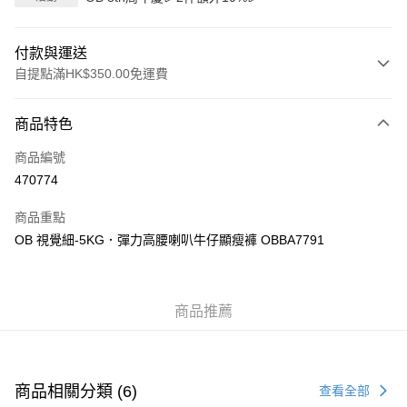
付款與運送
自提點滿HK$350.00免運費
付款方式
商品特色
信用卡
商品編號
Apple Pay
470774
AlipayHK
商品重點
PayMe
OB 視覺細-5KG．彈力高腰喇叭牛仔顯瘦褲 OBBA7791
WeChat Pay
商品推薦
送貨方式
付款後順豐自助櫃
每筆HK$40.00，滿HK$350.00或以上免運費
商品相關分類 (6)
查看全部
付款後順豐站及營業點