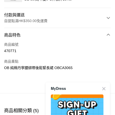
付款與運送
自提點滿HK$350.00免運費
付款方式
商品特色
信用卡
商品編號
Apple Pay
470771
AlipayHK
商品重點
PayMe
OB 純棉丹寧腰綁帶後鬆緊長裙 OBCA3065
WeChat Pay
商品推薦
MyDress
送貨方式
付款後順豐自助櫃
每筆HK$40.00，滿HK$350.00或以上免運費
商品相關分類 (5)
查看全部
付款後順豐站及營業點