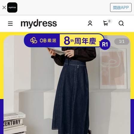
開啟APP
0
1
/
1