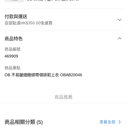
付款與運送
自提點滿HK$350.00免運費
付款方式
商品特色
信用卡
商品編號
Apple Pay
469909
AlipayHK
商品重點
PayMe
OB 不易皺細緻綁帶領排釦上衣 OBAB20046
WeChat Pay
商品推薦
送貨方式
付款後順豐自助櫃
每筆HK$40.00，滿HK$350.00或以上免運費
商品相關分類 (5)
查看全部
付款後順豐站及營業點