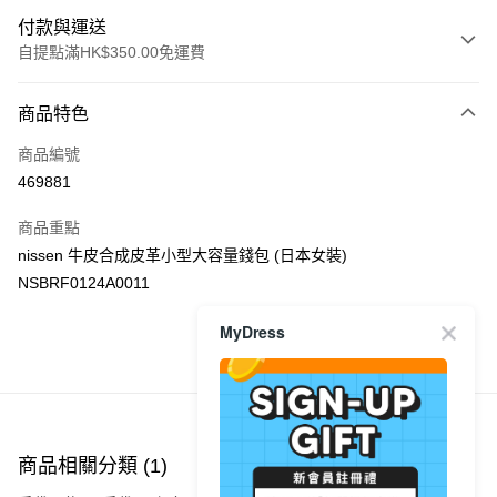
付款與運送
自提點滿HK$350.00免運費
付款方式
商品特色
信用卡
商品編號
Apple Pay
469881
AlipayHK
商品重點
PayMe
nissen 牛皮合成皮革小型大容量錢包 (日本女裝)
NSBRF0124A0011
WeChat Pay
MyDress
送貨方式
商品推薦
付款後順豐自助櫃
每筆HK$40.00，滿HK$350.00或以上免運費
付款後順豐站及營業點
商品相關分類 (1)
每筆HK$40.00，滿HK$350.00或以上免運費