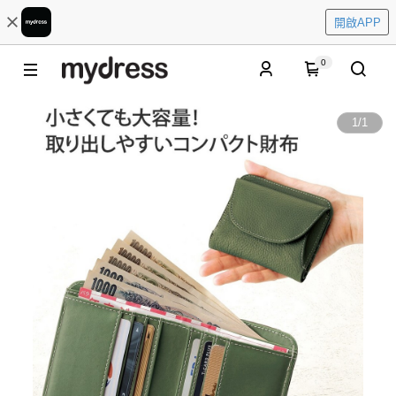
開啟APP
0
1
/
1