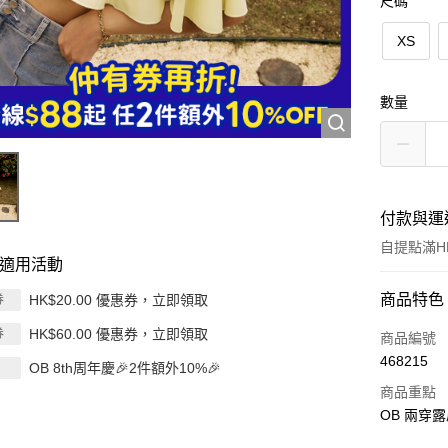
尺碼
XS
數量
付款與運
自提點滿HK
適用活動
付款方式
商品特色
HK$20.00 優惠券，立即領取
券
HK$60.00 優惠券，立即領取
券
信用卡
商品編號
468215
OB 8th周年慶🎉2件額外10%🎉
Apple Pay
商品重點
AlipayHK
OB 兩穿露
PayMe