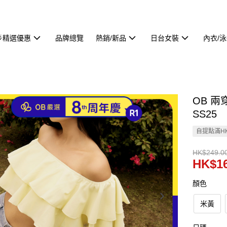
🌟精選優惠
品牌總覽
熱銷/新品
日台女裝
內衣/
OB 兩
SS25
自提點滿HK
HK$249.0
HK$16
顏色
米黃