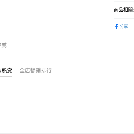
商品相關分
WeChat P
女裝
上
分享
送貨方式
穿搭主題
付款後順
穿搭主題
推薦
每筆HK$4
🌶️全網熱辣
付款後順
每筆HK$4
類熱賣
全店暢銷排行
付款後順
每筆HK$4
付款後其
每筆HK$4
順豐速遞 /
每筆HK$4