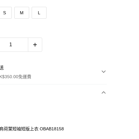
S
M
L
送
$350.00免運費
肩荷葉短袖短版上衣 OBAB18158