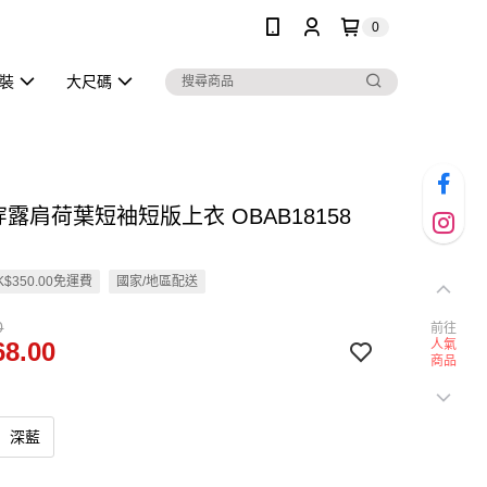
0
泳裝
大尺碼
穿露肩荷葉短袖短版上衣 OBAB18158
$350.00免運費
國家/地區配送
0
前往
8.00
人氣
商品
深藍