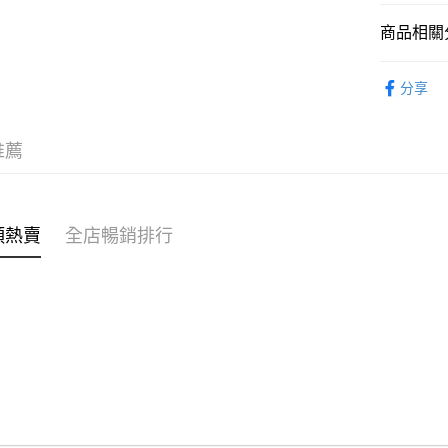
商品相關分
WeChat P
女裝
上
分享
送貨方式
🌶️全網熱辣
付款後順
推薦
每筆HK$4
付款後順
每筆HK$4
類熱賣
全店暢銷排行
付款後順
每筆HK$4
付款後其
每筆HK$4
順豐速遞 /
每筆HK$4