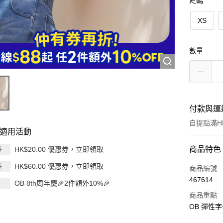
尺碼
XS
數量
付款與運
自提點滿HK
適用活動
付款方式
商品特色
HK$20.00 優惠券，立即領取
券
HK$60.00 優惠券，立即領取
券
信用卡
商品編號
467614
OB 8th周年慶🎉2件額外10%🎉
Apple Pay
商品重點
AlipayHK
OB 彈性字
PayMe