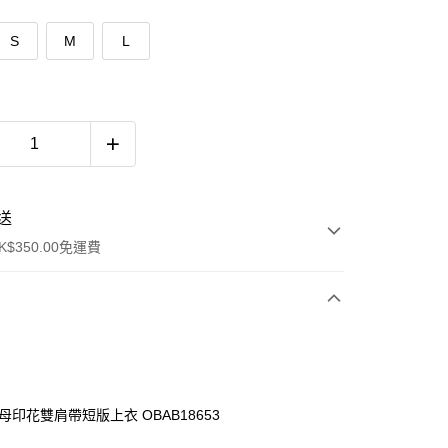
S
M
L
送
$350.00免運費
母印花雙肩帶短版上衣 OBAB18653