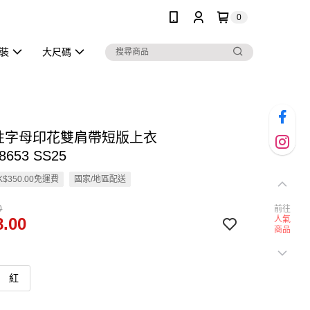
0
泳裝
大尺碼
彈性字母印花雙肩帶短版上衣
8653 SS25
$350.00免運費
國家/地區配送
0
前往
.00
人氣
商品
紅