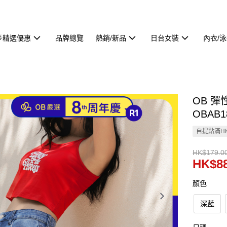
🌟精選優惠
品牌總覽
熱銷/新品
日台女裝
內衣/
OB 
OBAB1
自提點滿HK
HK$179.0
HK$88
顏色
深藍