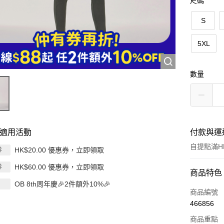
尺碼
S
5XL
數量
適用活動
付款與運
自提點滿HK
HK$20.00 優惠券，立即領取
券
HK$60.00 優惠券，立即領取
券
付款方式
商品特色
OB 8th周年慶🎉2件額外10%🎉
信用卡
商品編號
466856
Apple Pay
商品重點