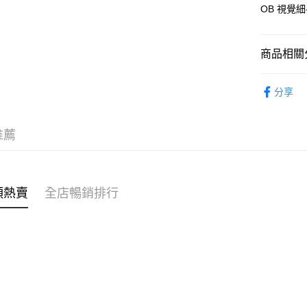
AlipayHK
OB 視覺細
PayMe
商品相關分
WeChat P
女裝
褲
分享
送貨方式
穿搭主題
付款後順
穿搭主題
推薦
每筆HK$4
穿搭主題
付款後順
🌶️全網熱辣
每筆HK$4
類熱賣
全店暢銷排行
穿搭主題
付款後順
穿搭主題
每筆HK$4
付款後其
每筆HK$4
順豐速遞 /