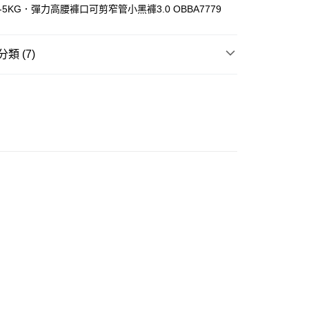
-5KG．彈力高腰褲口可剪窄管小黑褲3.0 OBBA7779
類 (7)
ay
長褲
推介
女裝｜越簡單越型 都會系穿搭
豐自助櫃
推介
女裝｜必入神牛仔褲 ✨顯瘦長腿神器
0.00，滿HK$350.00或以上免運費
推介
女裝｜淨色基礎單品🩶簡約控必入
豐站及營業點
大折日 低至55折🌶️
0.00，滿HK$350.00或以上免運費
推介
女裝｜輕盈顯瘦穿搭🌈
豐合作便利店
推介
OB | 瘦！國民小黑褲5.0 全新上市🖤
0.00，滿HK$350.00或以上免運費
他順豐合作點
0.00，滿HK$350.00或以上免運費
 菜鳥