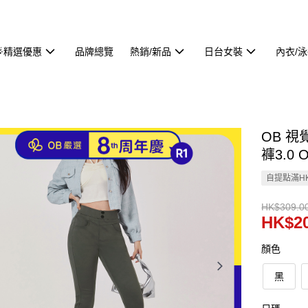
🌟精選優惠
品牌總覽
熱銷/新品
日台女裝
內衣/
OB 
褲3.0 
自提點滿HK
HK$309.0
HK$20
顏色
黑