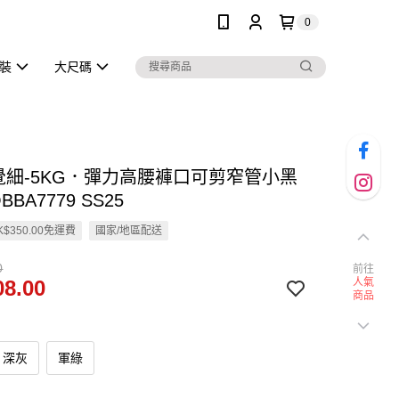
0
泳裝
大尺碼
視覺細-5KG．彈力高腰褲口可剪窄管小黑
OBBA7779 SS25
$350.00免運費
國家/地區配送
0
前往
8.00
人氣
商品
深灰
軍綠