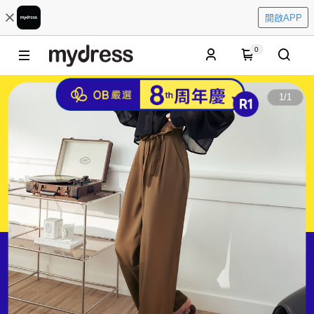
開啟APP
0
1
/
1