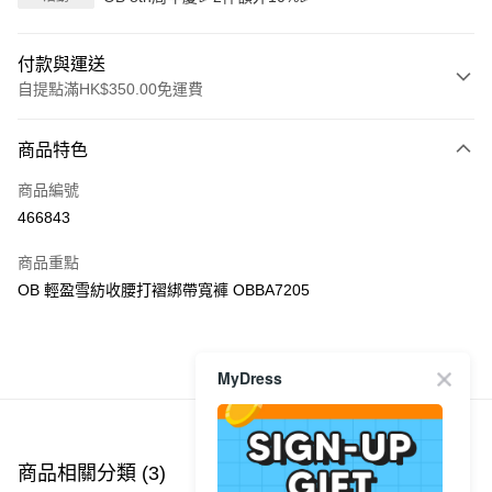
付款與運送
自提點滿HK$350.00免運費
付款方式
商品特色
信用卡
商品編號
Apple Pay
466843
AlipayHK
商品重點
PayMe
OB 輕盈雪紡收腰打褶綁帶寬褲 OBBA7205
WeChat Pay
商品推薦
MyDress
送貨方式
付款後順豐自助櫃
每筆HK$40.00，滿HK$350.00或以上免運費
商品相關分類 (3)
查看全部
付款後順豐站及營業點