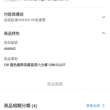
付款與運送
自提點滿HK$350.00免運費
付款方式
商品特色
信用卡
商品編號
Apple Pay
466842
AlipayHK
商品重點
PayMe
OB 撞色織帶高腰直筒六分褲 OBKS1107
WeChat Pay
商品推薦
送貨方式
付款後順豐自助櫃
每筆HK$40.00，滿HK$350.00或以上免運費
商品相關分類 (4)
查看全部
付款後順豐站及營業點