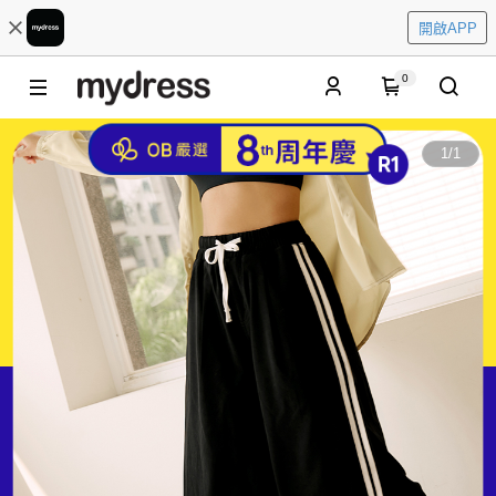
開啟APP
0
1
/
1