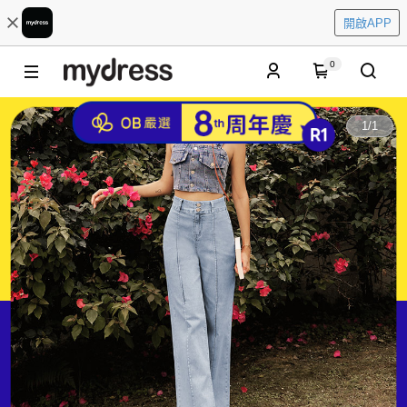
開啟APP
0
1
/
1