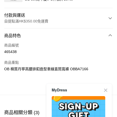
付款與運送
自提點滿HK$350.00免運費
付款方式
商品特色
信用卡
商品編號
Apple Pay
465438
AlipayHK
商品重點
PayMe
OB 棉質丹寧高腰排釦造型車線直筒寬褲 OBBA7166
WeChat Pay
商品推薦
MyDress
送貨方式
付款後順豐自助櫃
每筆HK$40.00，滿HK$350.00或以上免運費
商品相關分類 (3)
查看全部
付款後順豐站及營業點