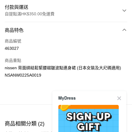
付款與運送
自提點滿HK$350.00免運費
付款方式
商品特色
信用卡
商品編號
Apple Pay
463027
AlipayHK
商品重點
PayMe
nissen 背面綁結鬆緊腰褶皺波點連身裙 (日本女裝及大尺碼適用)
NSANW0225A0019
WeChat Pay
送貨方式
MyDress
商品推薦
付款後順豐自助櫃
每筆HK$40.00，滿HK$350.00或以上免運費
付款後順豐站及營業點
商品相關分類 (2)
每筆HK$40.00，滿HK$350.00或以上免運費