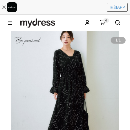
開啟APP
0
1
/
1