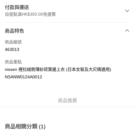
付款與運送
自提點滿HK$350.00免運費
付款方式
商品特色
信用卡
商品編號
Apple Pay
463013
AlipayHK
商品重點
PayMe
nissen 裡拉絨側薄紗荷葉邊上衣 (日本女裝及大尺碼適用)
NSANW0124A0012
WeChat Pay
送貨方式
商品推薦
付款後順豐自助櫃
每筆HK$40.00，滿HK$350.00或以上免運費
付款後順豐站及營業點
商品相關分類 (1)
每筆HK$40.00，滿HK$350.00或以上免運費