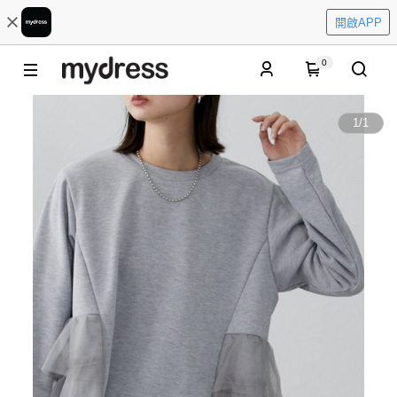
開啟APP
0
1
/
1