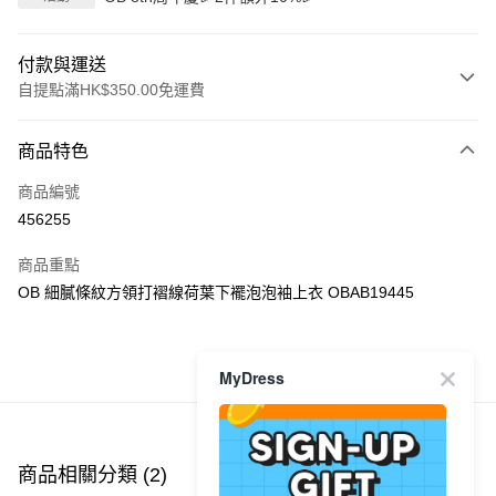
付款與運送
自提點滿HK$350.00免運費
付款方式
商品特色
信用卡
商品編號
Apple Pay
456255
AlipayHK
商品重點
PayMe
OB 細膩條紋方領打褶線荷葉下襬泡泡袖上衣 OBAB19445
WeChat Pay
MyDress
商品推薦
送貨方式
付款後順豐自助櫃
每筆HK$40.00，滿HK$350.00或以上免運費
商品相關分類 (2)
付款後順豐站及營業點