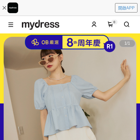
開啟APP
0
1
/
1