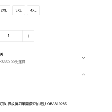
2XL
3XL
4XL
送
$350.00免運費
訂款-條紋排釦半開襟短袖襯衫 OBAB19285