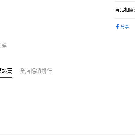
商品相關分
WeChat P
女裝
上
分享
送貨方式
女裝
上
付款後順
穿搭主題
推薦
每筆HK$4
穿搭主題
付款後順
穿搭主題
每筆HK$4
類熱賣
全店暢銷排行
⭐雲朵女孩
付款後順
每筆HK$4
付款後其
每筆HK$4
順豐速遞 /
每筆HK$4