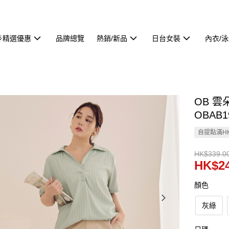
🌟精選優惠
品牌總覽
熱銷/新品
日台女裝
內衣/
OB 
OBAB1
自提點滿HK
HK$339.0
HK$24
顏色
灰綠