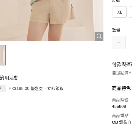
尺碼
XL
數量
付款與運
自提點滿HK
適用活動
付款方式
商品特色
HK$188.00 優惠券，立即領取
券
信用卡
商品編號
455808
Apple Pay
商品重點
AlipayHK
OB 雲朵自
PayMe