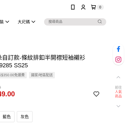
0
泳裝
大尺碼
雲朵自訂款-條紋排釦半開襟短袖襯衫
9285 SS25
$350.00免運費
國家/地區配送
0
前往
9.00
人氣
商品
藍色
灰色