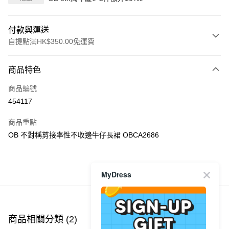
付款與運送
自提點滿HK$350.00免運費
付款方式
商品特色
信用卡
商品編號
Apple Pay
454117
AlipayHK
商品重點
PayMe
OB 不對稱剪接率性不收邊牛仔長裙 OBCA2686
WeChat Pay
MyDress
商品推薦
送貨方式
付款後順豐自助櫃
每筆HK$40.00，滿HK$350.00或以上免運費
商品相關分類 (2)
付款後順豐站及營業點