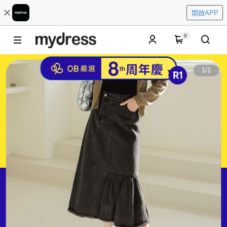
開啟APP
0
1
/
1