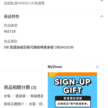
自提點滿HK$350.00免運費
付款方式
商品特色
信用卡
商品編號
Apple Pay
452719
AlipayHK
商品重點
PayMe
OB 質感絲絨百褶可調肩帶連身裙 OBDA10230
WeChat Pay
商品推薦
MyDress
送貨方式
付款後順豐自助櫃
每筆HK$40.00，滿HK$350.00或以上免運費
商品相關分類 (3)
查看全部
付款後順豐站及營業點
女裝
連身裙
無袖連身裙
每筆HK$40.00，滿HK$350.00或以上免運費
穿搭主題推介
女裝｜好感穿搭 氣質裙裝💕
付款後順豐合作便利店