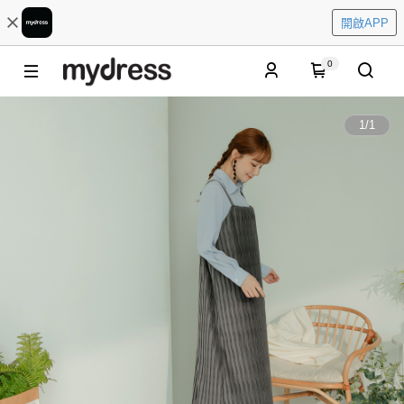
開啟APP
0
1
/
1