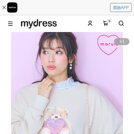
開啟APP
0
1
/
1