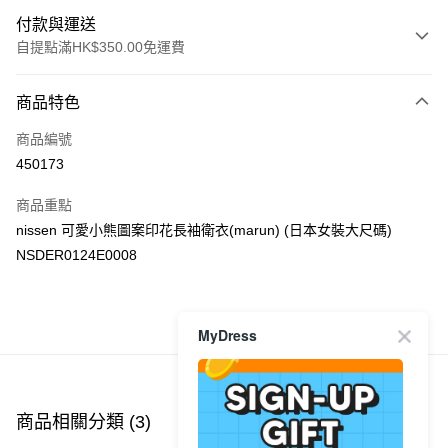
付款與運送
自提點滿HK$350.00免運費
付款方式
商品特色
信用卡
商品編號
Apple Pay
450173
AlipayHK
商品重點
PayMe
nissen 可愛小熊圖案印花長袖衛衣(marun) (日本女裝大尺碼)
NSDER0124E0008
WeChat Pay
送貨方式
商品推薦
MyDress
付款後順豐自助櫃
每筆HK$40.00，滿HK$350.00或以上免運費
付款後順豐站及營業點
商品相關分類 (3)
查看全部
每筆HK$40.00，滿HK$350.00或以上免運費